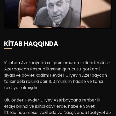
KİTAB HAQQINDA
Kitabda Azərbaycan xalqının ümummilli lideri, müasir
Azərbaycan Respublikasının qurucusu, görkəmli
siyasi və dövlət xadimi Heydər Əliyevin Azərbaycan
tarixindəki roluna dair 100 mühüm hadisə və tarixi
fakt yer almışdır.
Ulu öndər Heydər Əliyev Azərbaycana rəhbərlik
etdiyi birinci və ikinci dövrlərdə, habelə Sovet
İttifaqında məsul vəzifədə və Naxçıvanda fəaliyyətdə