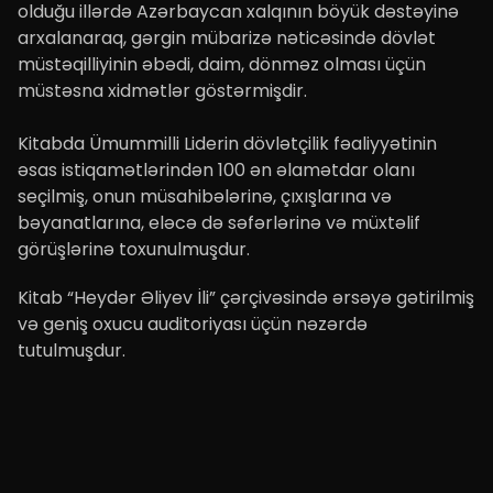
olduğu illərdə Azərbaycan xalqının böyük dəstəyinə
arxalanaraq, gərgin mübarizə nəticəsində dövlət
müstəqilliyinin əbədi, daim, dönməz olması üçün
müstəsna xidmətlər göstərmişdir.
Kitabda Ümummilli Liderin dövlətçilik fəaliyyətinin
əsas istiqamətlərindən 100 ən əlamətdar olanı
seçilmiş, onun müsahibələrinə, çıxışlarına və
bəyanatlarına, eləcə də səfərlərinə və müxtəlif
görüşlərinə toxunulmuşdur.
Kitab “Heydər Əliyev İli” çərçivəsində ərsəyə gətirilmiş
və geniş oxucu auditoriyası üçün nəzərdə
tutulmuşdur.