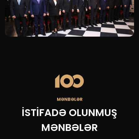
MƏNBƏLƏR
İSTİFADƏ OLUNMUŞ
MƏNBƏLƏR