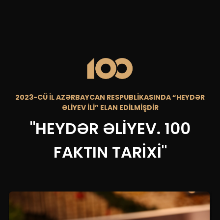
2023-CÜ İL AZƏRBAYCAN RESPUBLİKASINDA “HEYDƏR
ƏLİYEV İLİ” ELAN EDİLMİŞDİR
"HEYDƏR ƏLİYEV. 100
FAKTIN TARİXİ"