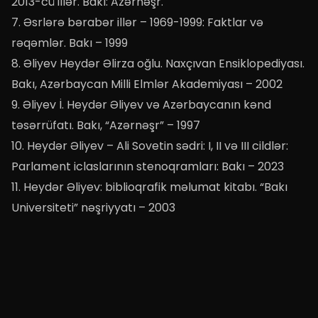
2013-cü illər. Bakı: Azərnəşr.
7. Əsrlərə bərabər illər – 1969-1999: Faktlar və
rəqəmlər. Bakı – 1999
8. Əliyev Heydər Əlirza oğlu. Naxçıvan Ensiklopediyası.
Bakı, Azərbaycan Milli Elmlər Akademiyası – 2002
9. Əliyev İ. Heydər Əliyev və Azərbaycanın kənd
təsərrüfatı. Bakı, “Azərnəşr” – 1997
10. Heydər Əliyev – Ali Sovetin sədri: I, II və III cildlər:
Parlament iclaslarının stenoqramları: Bakı – 2023
11. Heydər Əliyev: biblioqrafik məlumat kitabı. “Bakı
Universiteti” nəşriyyatı – 2003
12. Heydər Əliyevin neft strategiyası: Azərbaycanın
müstəqilliyi və rifahı naminə: 2 hissədə. Azərbaycan
Respublikası Prezidentinin Katibliyi. Bakı – 2001
13. Heydər Əliyev və Azərbaycan ədəbiyyatı / Red.:
B.Nəbiyev. Bakı, “Elm” nəşriyyatı – 1998